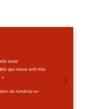
velles perspectives
au mieux les enfants
uation de handicap en