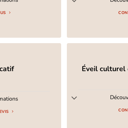
OUS
CON
catif
Éveil culturel
Découvr
rmations
CON
EVIS