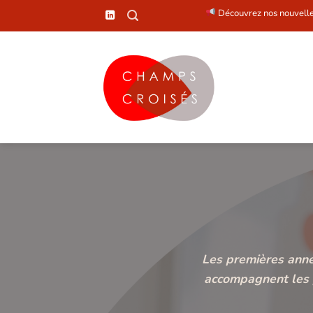
Passer
Découvrez nos nouvelles formations et e
au
contenu
Les premières anné
accompagnent les p