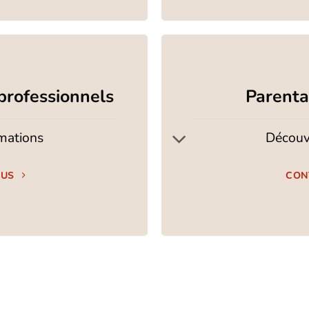
professionnels
Parental
rmations
Découvr
OUS
CON