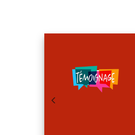
imée avec
ités qui nous ont mis
. »
uation de handicap en