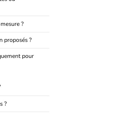
-mesure ?
n proposés ?
iquement pour
?
s ?