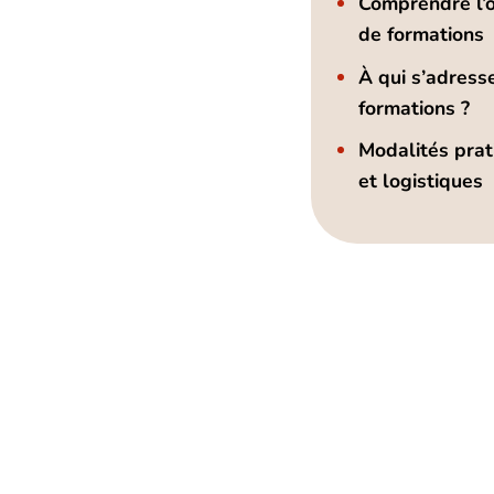
Comprendre l’o
de formations
À qui s’adress
formations ?
Modalités prat
et logistiques