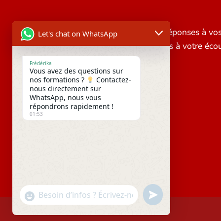
Vous ne trouvez pas de réponses à vo
Let's chat on WhatsApp
questions ? Nous sommes à votre écou
Frédérika
Vous avez des questions sur
nos formations ?
Contactez-
nous directement sur
WhatsApp, nous vous
répondrons rapidement !
01:53
UNDEFINED
"+CHATY_SETTINGS.LANG.EMOJI_PICKER+"
WhatsApp
Message