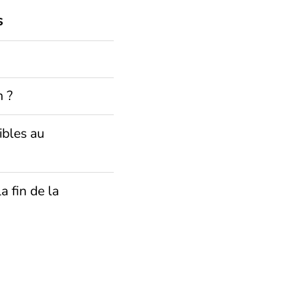
s
n ?
ibles au
a fin de la