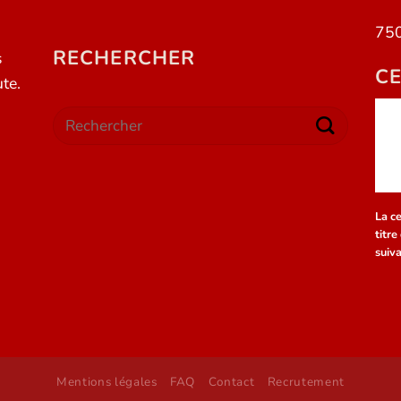
75
RECHERCHER
s
CE
te.
La ce
titre
suiv
Mentions légales
FAQ
Contact
Recrutement