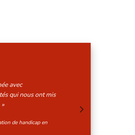
velles perspectives
au mieux les enfants
uation de handicap en