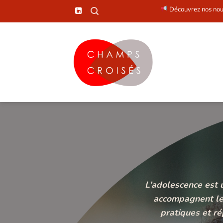
Passer
Découvrez nos nouvelles formations e
au
contenu
L’adolescence est 
accompagnent les
pratiques et r