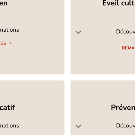
ien
Éveil cult
rmations
Découvr
OUS
DEMA
catif
Préven
rmations
Découvr