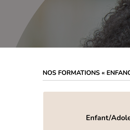
NOS FORMATIONS « ENFAN
E
nfant
/Adol