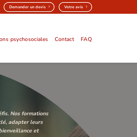
Demander un devis
Votre avis
ions psychosociales
Contact
FAQ
fis. Nos formations
lé, adapter leurs
ienveillance et