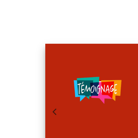
imée avec
ités qui nous ont mis
. »
uation de handicap en