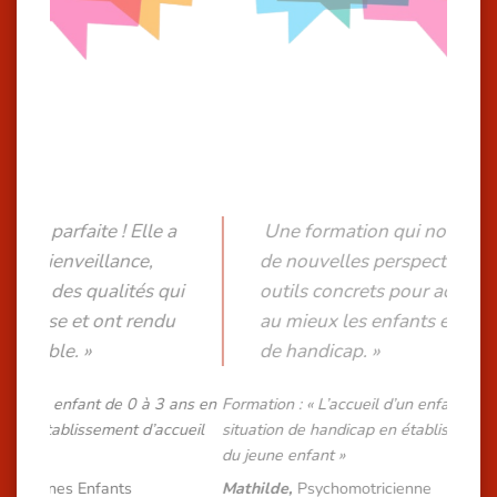
«
«
e a
Une formation qui nous a apporté
Les
de nouvelles perspectives et des
été
 qui
outils concrets pour accompagner
d’a
ndu
au mieux les enfants en situation
pra
de handicap. »
pou
au 
 3 ans en
Formation : « L’accueil d’un enfant de 0 à 3 ans en
accueil
situation de handicap en établissement d’accueil
Formation
du jeune enfant »
situation
du jeune 
Mathilde,
Psychomotricienne