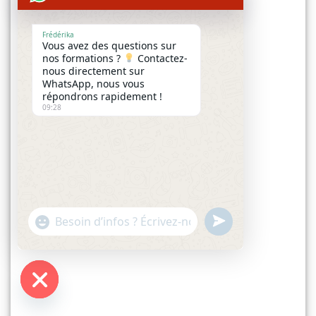
Frédérika
Vous avez des questions sur
nos formations ?
Contactez-
nous directement sur
WhatsApp, nous vous
répondrons rapidement !
09:28
UNDEFINED
"+CHATY_SETTINGS.LANG.EMOJI_PICKER+"
WhatsApp
Message
HIDE